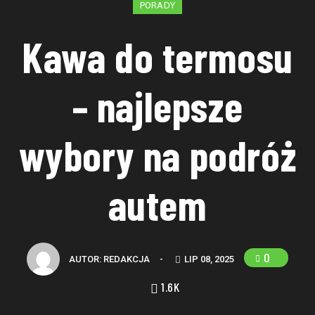
PORADY
Kawa do termosu
– najlepsze
wybory na podróż
autem
0
AUTOR:
REDAKCJA
-
LIP 08, 2025
1.6K