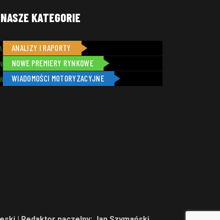
NASZE KATEGORIE
ANALIZY I RAPORTY
3
NOWE PREMIERY RYNKOWE
1
WIADOMOŚCI MOTORYZACYJNE
3
eski
| Redaktor naczelny: Jan Szymański