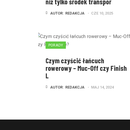
niż tylko środek transpor
AUTOR:  
REDAKCJA
CZE 10, 2025
PORADY
Czym czyścić łańcuch
rowerowy – Muc-Off czy Finish
L
AUTOR:  
REDAKCJA
MAJ 14, 2024