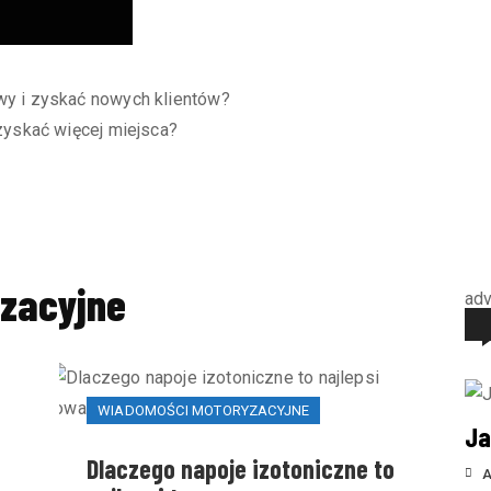
zacyjne
adv
WIADOMOŚCI MOTORYZACYJNE
Ja
Dlaczego napoje izotoniczne to
A