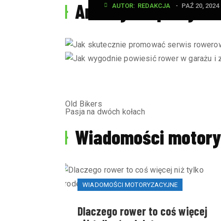
Analizy i raporty
AUTOR:  
REDAKCJA
PAŹ 20, 2024
Old Bikers
Pasja na dwóch kołach
Wiadomości motory
WIADOMOŚCI MOTORYZACYJNE
Dlaczego rower to coś więcej