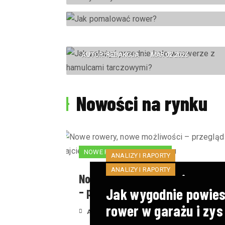
AUTOR:
REDAKCJA
MAR 11 2026
Jak założyć przednie koło w
rowerze z hamulcami
tarczowymi?
AUTOR:
REDAKCJA
MAR 02 2026
Nowości na rynku
NOWE PREMIERY RYNKOWE
ANALIZY I RAPORTY
ANALIZY I RAPORTY
Jak skutecznie pro
Nowe rowery, nowe możliwości
– przegląd najciekaws
Jak wygodnie powies
serwis rowerowy i z
rower w garażu i zys
AUTOR: 
REDAKCJA
CZE 02, 2025
AUTOR:  
REDAKCJA
LIS 29, 2024