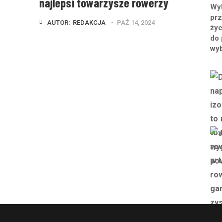
najlepsi towarzysze rowerzy
Wyb
prz
AUTOR:  
REDAKCJA
PAŹ 14, 2024
życ
do 
wy