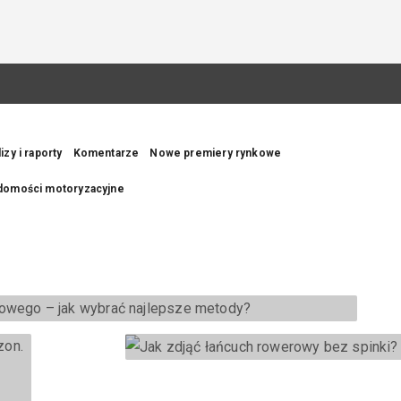
 warsztatu
izy i raporty
Komentarze
Nowe premiery rynkowe
owerowy dla pasjonatów dwóch k
ak wybrać
domości motoryzacyjne
 samochodowego – jak wybrać najlepsze metody?
PORADY
ez cały sezon. Pirotechniczne show od Pyrostar na zlotach mo
 spinki?
Jak zdjąć łańcuch rowerowy
bez spinki?
PORADY
AUTOR:
REDAKCJA
MAR 19 2026
Dlaczego rowerzyści
najczęściej niszczą futryny?