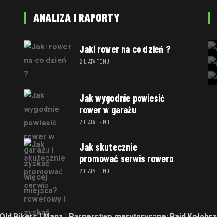
ANALIZA I RAPORTY
Jaki rower na co dzień ?
2 LATA TEMU
Jak wygodnie powiesić
rower w garażu
2 LATA TEMU
Jak skutecznie
promować serwis rowero
2 LATA TEMU
Old Bikers |
Mapa
| Parnerstwo merytoryczne:
Rajd Kołobrz