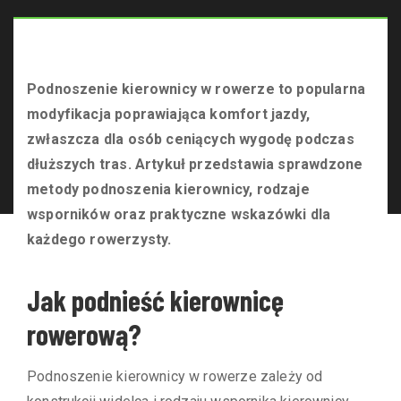
Łada Klub
Podnoszenie kierownicy w rowerze to popularna
>
modyfikacja poprawiająca komfort jazdy,
Nowości
zwłaszcza dla osób ceniących wygodę podczas
>
Jak
dłuższych tras. Artykuł przedstawia sprawdzone
podnieść
kierownic�...
metody podnoszenia kierownicy, rodzaje
wsporników oraz praktyczne wskazówki dla
każdego rowerzysty.
Jak podnieść kierownicę
rowerową?
Podnoszenie kierownicy w rowerze zależy od