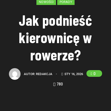
NOWOŚCI
PORADY
Jak podnieść
kierownicę w
rowerze?
0
AUTOR:
REDAKCJA
-
STY 16, 2026
780