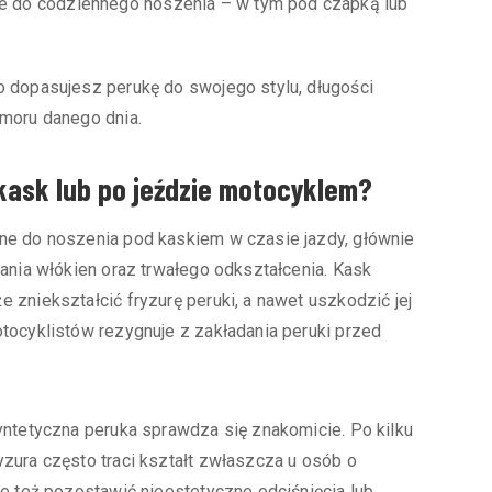
ne do codziennego noszenia – w tym pod czapką lub
o dopasujesz perukę do swojego stylu, długości
umoru danego dnia.
kask lub po jeździe motocyklem?
ne do noszenia pod kaskiem w czasie jazdy, głównie
tania włókien oraz trwałego odkształcenia. Kask
 zniekształcić fryzurę peruki, a nawet uszkodzić jej
tocyklistów rezygnuje z zakładania peruki przed
yntetyczna peruka sprawdza się znakomicie. Po kilku
zura często traci kształt zwłaszcza u osób o
że też pozostawić nieestetyczne odciśnięcia lub