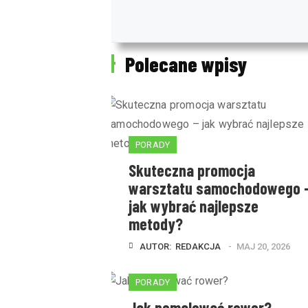
Polecane wpisy
PORADY
Skuteczna promocja
warsztatu samochodowego 
jak wybrać najlepsze
metody?
AUTOR:  
REDAKCJA
MAJ 20, 2026
PORADY
Jak pomalować rower?