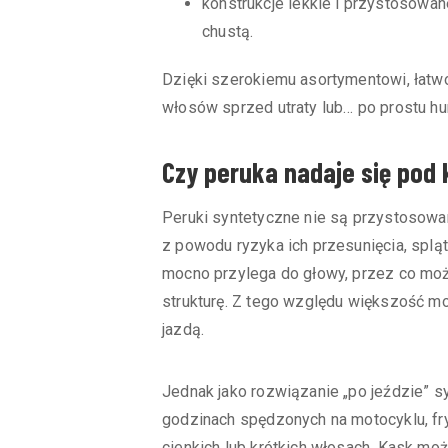
konstrukcje lekkie i przystosowa
chustą.
Dzięki szerokiemu asortymentowi, łatw
włosów sprzed utraty lub… po prostu h
Czy peruka nadaje się pod 
Peruki syntetyczne nie są przystosowa
z powodu ryzyka ich przesunięcia, splą
mocno przylega do głowy, przez co może
strukturę. Z tego względu większość mo
jazdą.
Jednak jako rozwiązanie „po jeździe” s
godzinach spędzonych na motocyklu, fry
cienkich lub krótkich włosach. Kask mo