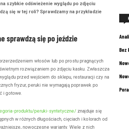
a szybkie odświeżenie wyglądu po zdjęciu
dzą się w tej roli? Sprawdzamy na przykładzie
Anal
e sprawdzą się po jeździe
Bez 
 przerzedzeniem włosów lub po prostu pragnących
Nowe
 świetnym rozwiązaniem po zdjęciu kasku. Zwłaszcza
Now
yglądu przed wejściem do sklepu, restauracji czy na
cznych fryzur, peruki nie wymagają poprawek po
Pora
ć i gotowe.
ategoria-produktu/peruki-syntetyczne/
znajduje się
pnych w różnych długościach, cięciach i kolorach od
ważniejsze, nowoczesne warianty. Wiele z nich