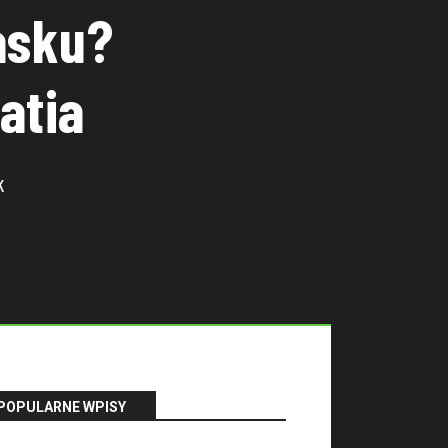
asku?
atia
K
POPULARNE WPISY