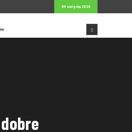
09 sierpnia 2026
jne
 dobre