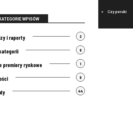
Łada Klub
>
Porady
>
Czy peruki
syntetyczne to...
KATEGORIE WPISÓW
3
izy i raporty
9
kategorii
1
 premiery rynkowe
6
ości
44
dy